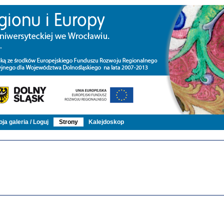
ja galeria / Loguj
Strony
Kalejdoskop