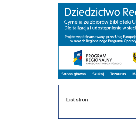
Strona główna
Szukaj
Tezaurus
Mo
List stron