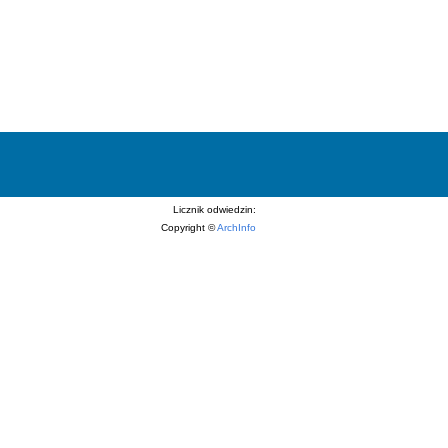
Licznik odwiedzin:
Copyright ©
ArchInfo