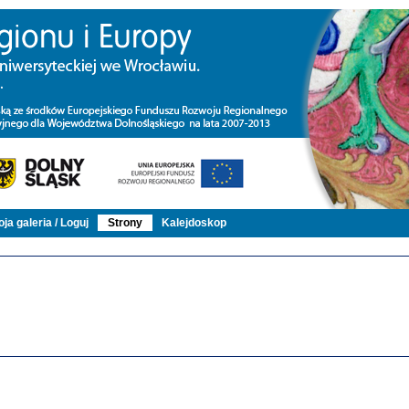
ja galeria / Loguj
Strony
Kalejdoskop