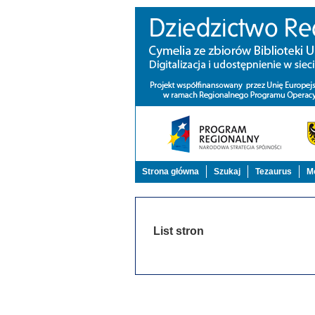
Strona główna
Szukaj
Tezaurus
Mo
List stron