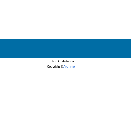
Licznik odwiedzin:
Copyright ©
ArchInfo