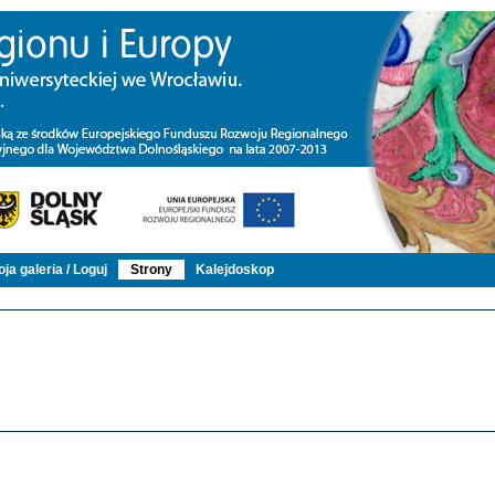
ja galeria / Loguj
Strony
Kalejdoskop