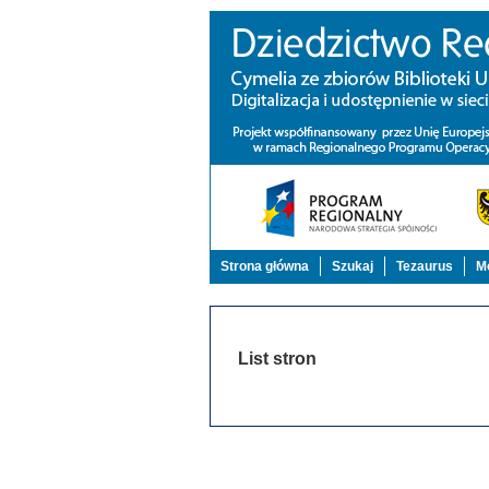
Strona główna
Szukaj
Tezaurus
Mo
List stron