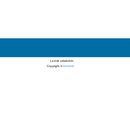
Licznik odwiedzin:
Copyright ©
ArchInfo