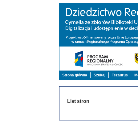
Strona główna
Szukaj
Tezaurus
Mo
List stron