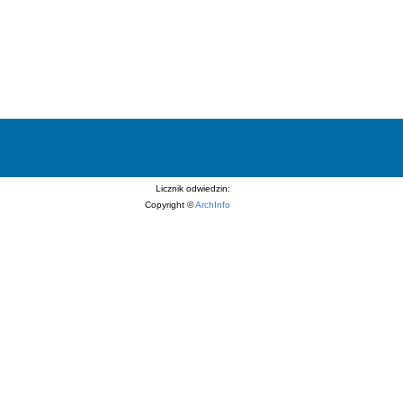
Licznik odwiedzin:
Copyright ©
ArchInfo