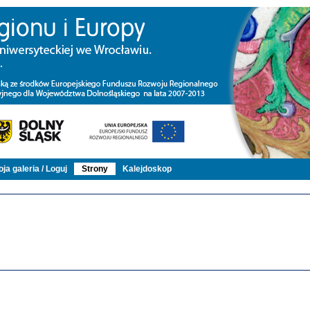
ja galeria / Loguj
Strony
Kalejdoskop