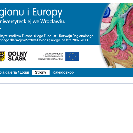
ja galeria / Loguj
Strony
Kalejdoskop