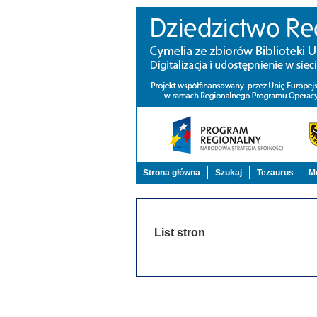
Strona główna
Szukaj
Tezaurus
Mo
List stron