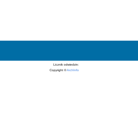
Licznik odwiedzin:
Copyright ©
ArchInfo