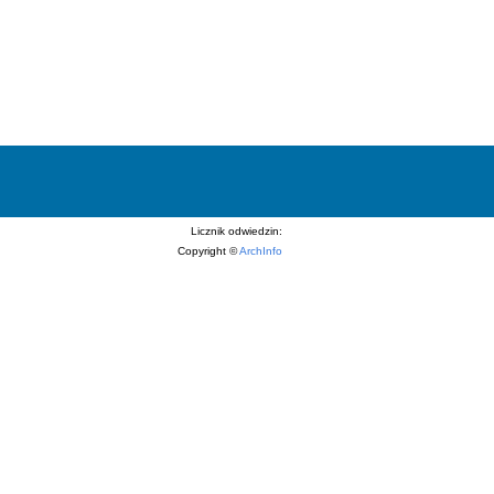
Licznik odwiedzin:
Copyright ©
ArchInfo