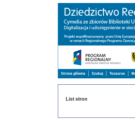
Strona główna
Szukaj
Tezaurus
Mo
List stron