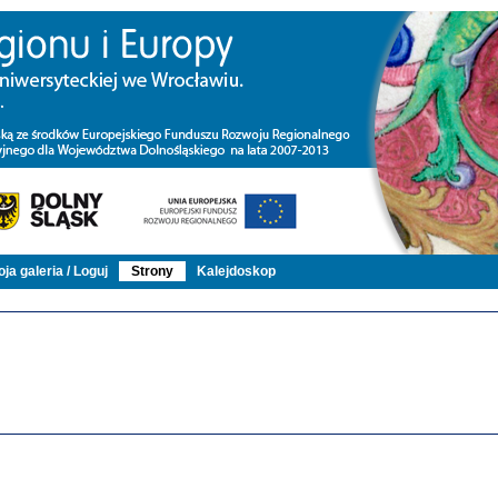
ja galeria / Loguj
Strony
Kalejdoskop