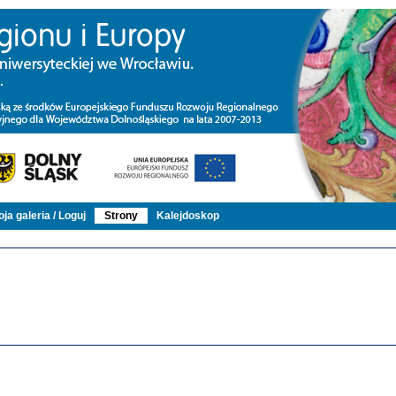
ja galeria / Loguj
Strony
Kalejdoskop