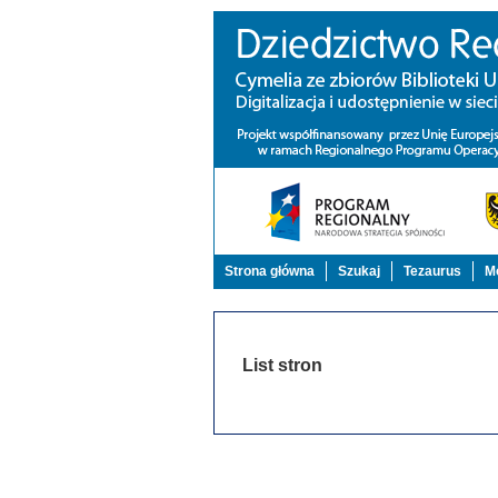
Strona główna
Szukaj
Tezaurus
Mo
List stron