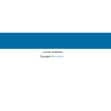
Licznik odwiedzin:
Copyright ©
ArchInfo