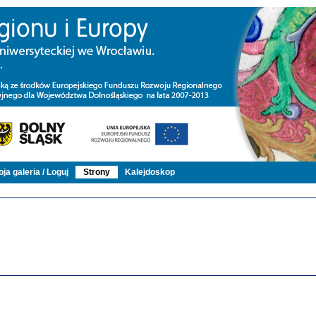
ja galeria / Loguj
Strony
Kalejdoskop