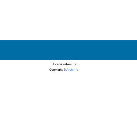
Licznik odwiedzin:
Copyright ©
ArchInfo