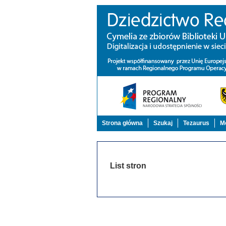
Strona główna
Szukaj
Tezaurus
Mo
List stron