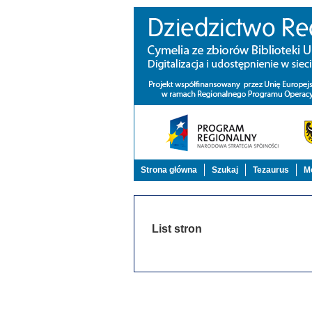
Strona główna
Szukaj
Tezaurus
Mo
List stron