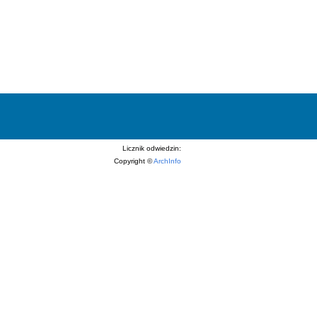
Licznik odwiedzin:
Copyright ©
ArchInfo