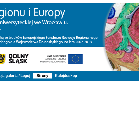
ja galeria / Loguj
Strony
Kalejdoskop