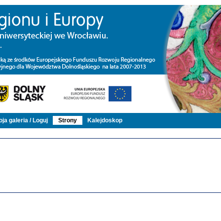
ja galeria / Loguj
Strony
Kalejdoskop