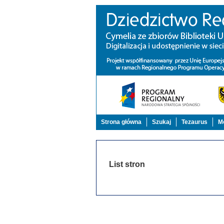
Strona główna
Szukaj
Tezaurus
Mo
List stron