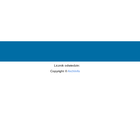
Licznik odwiedzin:
Copyright ©
ArchInfo