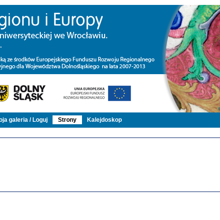
ja galeria / Loguj
Strony
Kalejdoskop