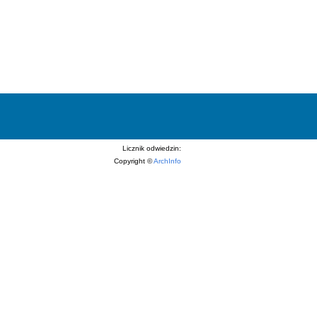
Licznik odwiedzin:
Copyright ©
ArchInfo