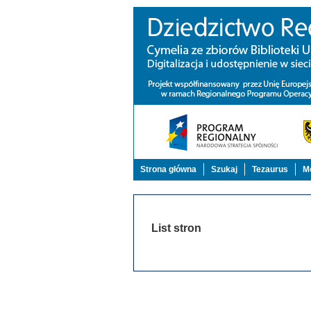
Strona główna
Szukaj
Tezaurus
Mo
List stron