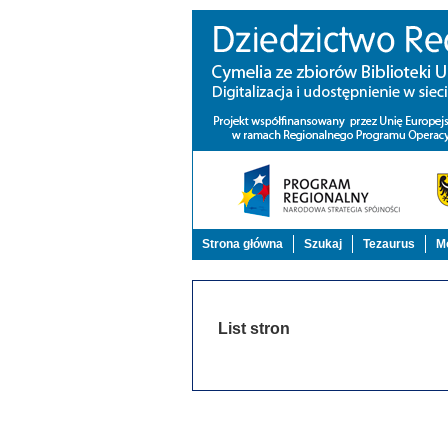
Strona główna
Szukaj
Tezaurus
Mo
List stron