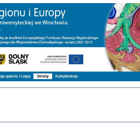
ja galeria / Loguj
Strony
Kalejdoskop