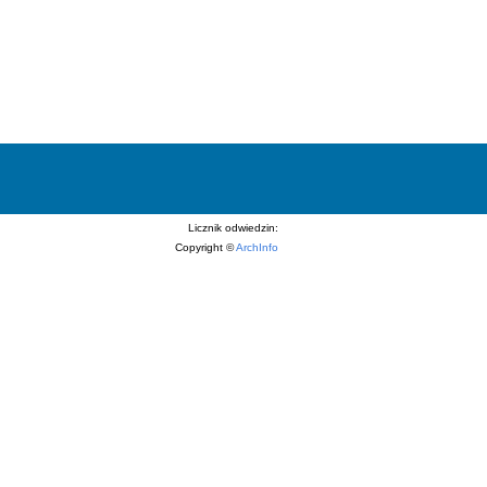
Licznik odwiedzin:
Copyright ©
ArchInfo