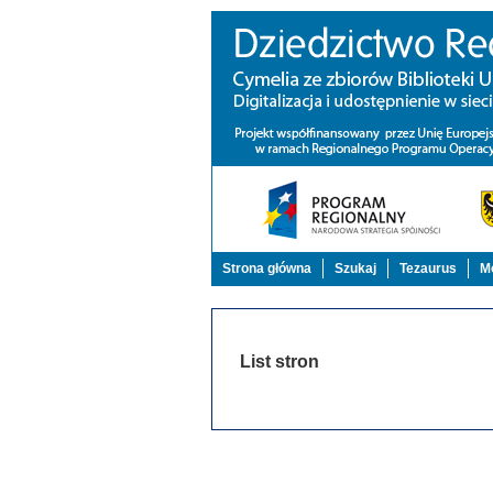
Strona główna
Szukaj
Tezaurus
Mo
List stron