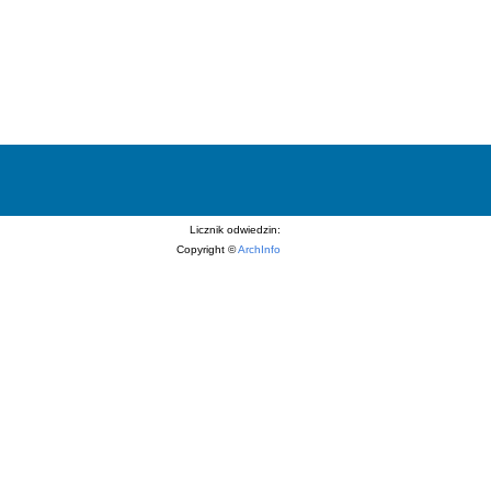
Licznik odwiedzin:
Copyright ©
ArchInfo