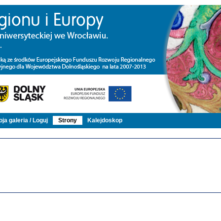
ja galeria / Loguj
Strony
Kalejdoskop