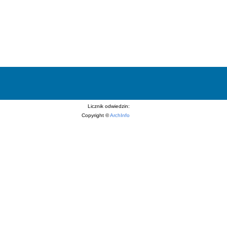
Licznik odwiedzin:
Copyright ©
ArchInfo