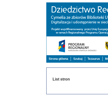
Strona główna
Szukaj
Tezaurus
Mo
List stron