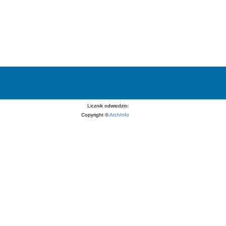
Licznik odwiedzin:
Copyright ©
ArchInfo