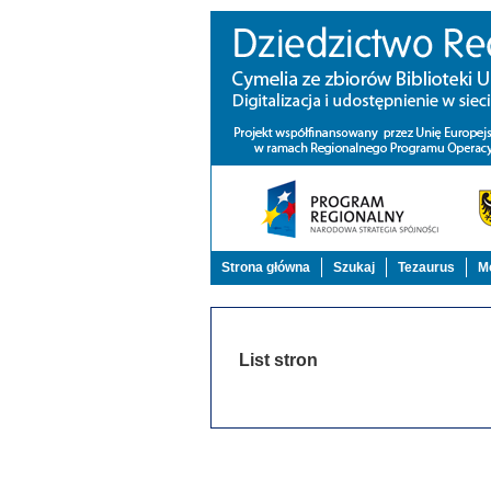
Strona główna
Szukaj
Tezaurus
Mo
List stron