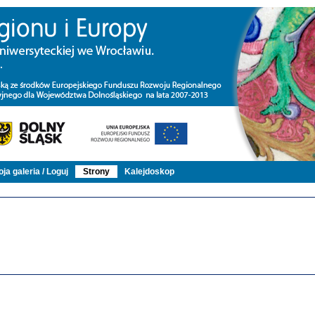
ja galeria / Loguj
Strony
Kalejdoskop