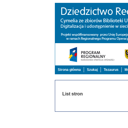
Strona główna
Szukaj
Tezaurus
Mo
List stron