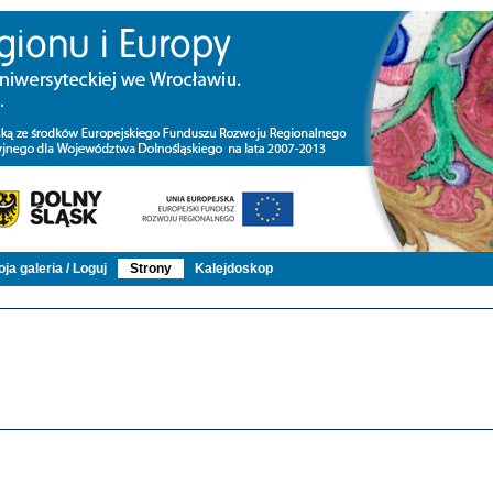
ja galeria / Loguj
Strony
Kalejdoskop