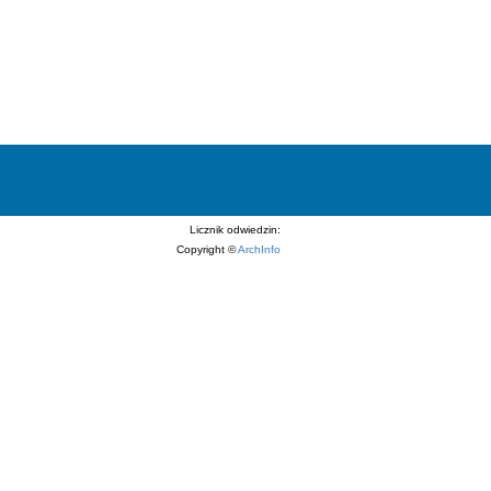
Licznik odwiedzin:
Copyright ©
ArchInfo