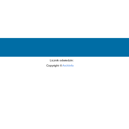
Licznik odwiedzin:
Copyright ©
ArchInfo