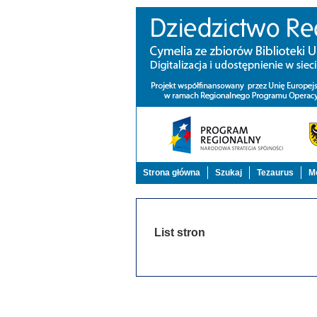
Strona główna
Szukaj
Tezaurus
Mo
List stron