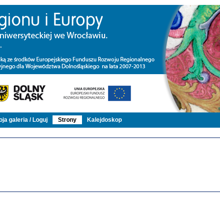
ja galeria / Loguj
Strony
Kalejdoskop