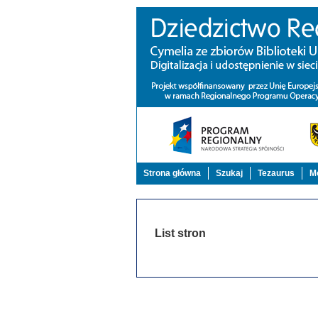
Strona główna
Szukaj
Tezaurus
Mo
List stron