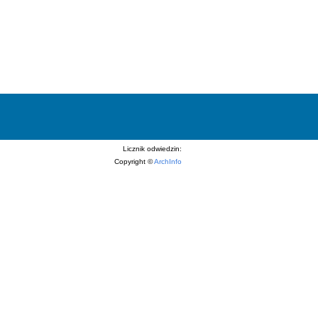
Licznik odwiedzin:
Copyright ©
ArchInfo