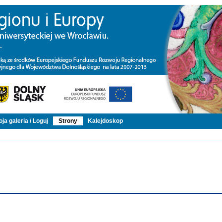
ja galeria / Loguj
Strony
Kalejdoskop