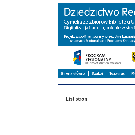
Strona główna
Szukaj
Tezaurus
Mo
List stron