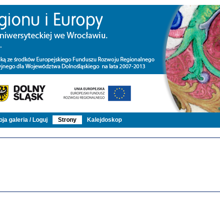
ja galeria / Loguj
Strony
Kalejdoskop