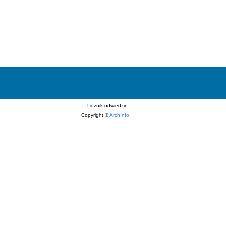
Licznik odwiedzin:
Copyright ©
ArchInfo