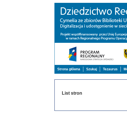
Strona główna
Szukaj
Tezaurus
Mo
List stron