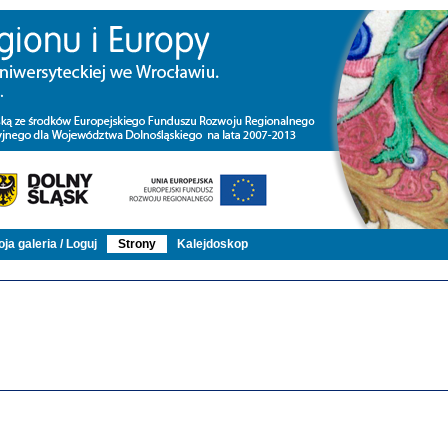
ja galeria / Loguj
Strony
Kalejdoskop