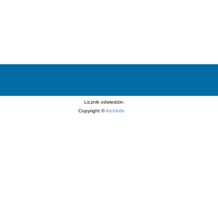
Licznik odwiedzin:
Copyright ©
ArchInfo