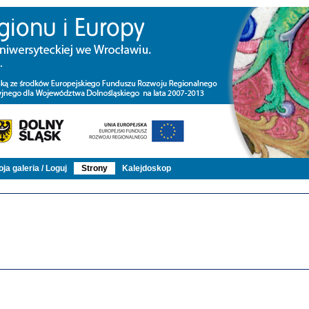
ja galeria / Loguj
Strony
Kalejdoskop