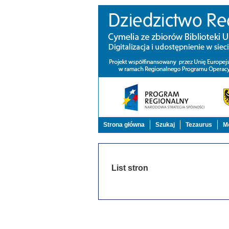
Strona główna
Szukaj
Tezaurus
Mo
List stron