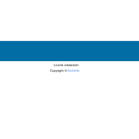
Licznik odwiedzin:
Copyright ©
ArchInfo