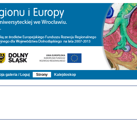
ja galeria / Loguj
Strony
Kalejdoskop