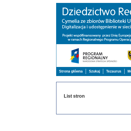
Strona główna
Szukaj
Tezaurus
Mo
List stron