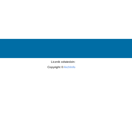
Licznik odwiedzin:
Copyright ©
ArchInfo