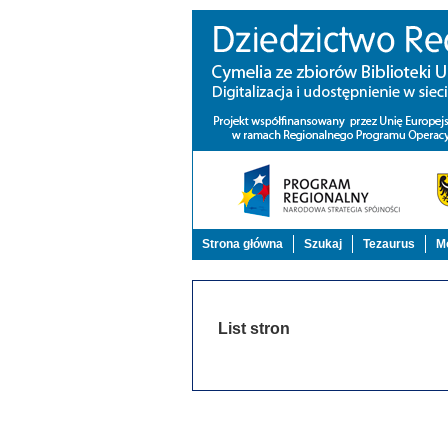
Strona główna
Szukaj
Tezaurus
Mo
List stron