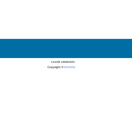
Licznik odwiedzin:
Copyright ©
ArchInfo