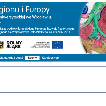
ja galeria / Loguj
Strony
Kalejdoskop