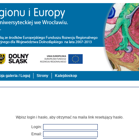
ja galeria / Loguj
Strony
Kalejdoskop
Wpisz login i hasło, aby otrzymać na maila link resetujący hasło.
Login
:
Email
: