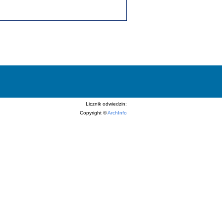
Licznik odwiedzin:
Copyright ©
ArchInfo