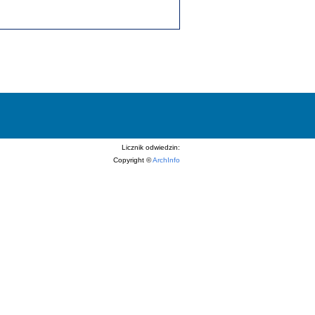
Licznik odwiedzin:
Copyright ©
ArchInfo