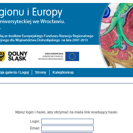
ja galeria / Loguj
Strony
Kalejdoskop
Wpisz login i hasło, aby otrzymać na maila link resetujący hasło.
Login
:
Email
: