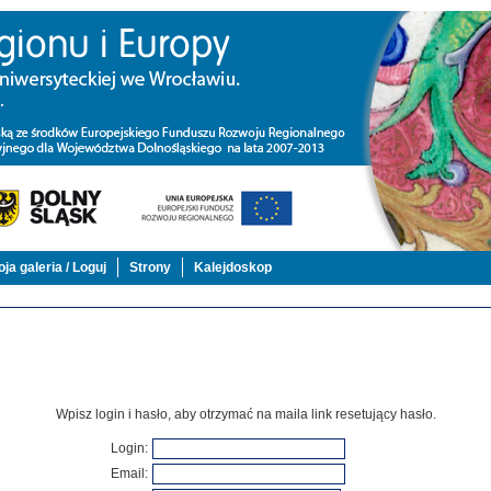
ja galeria / Loguj
Strony
Kalejdoskop
Wpisz login i hasło, aby otrzymać na maila link resetujący hasło.
Login
:
Email
: