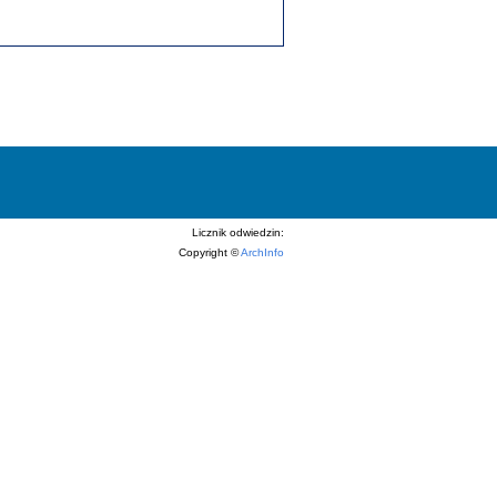
Licznik odwiedzin:
Copyright ©
ArchInfo