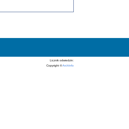
Licznik odwiedzin:
Copyright ©
ArchInfo