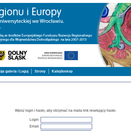
ja galeria / Loguj
Strony
Kalejdoskop
Wpisz login i hasło, aby otrzymać na maila link resetujący hasło.
Login
:
Email
: