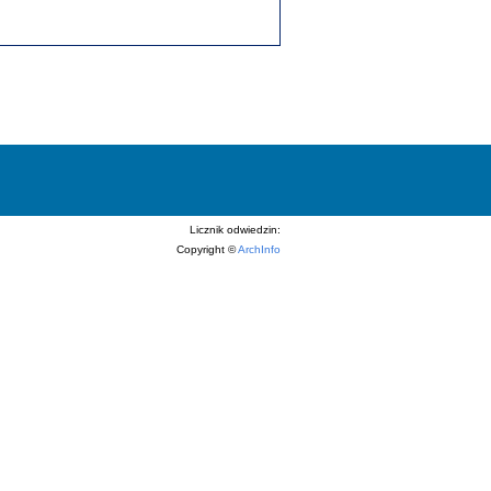
Licznik odwiedzin:
Copyright ©
ArchInfo