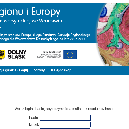
ja galeria / Loguj
Strony
Kalejdoskop
Wpisz login i hasło, aby otrzymać na maila link resetujący hasło.
Login
:
Email
: