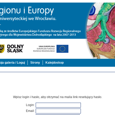
ja galeria / Loguj
Strony
Kalejdoskop
Wpisz login i hasło, aby otrzymać na maila link resetujący hasło.
Login
:
Email
: