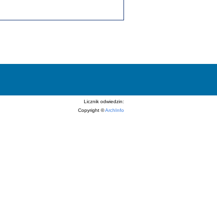
Licznik odwiedzin:
Copyright ©
ArchInfo