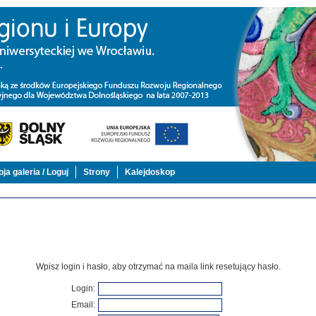
ja galeria / Loguj
Strony
Kalejdoskop
Wpisz login i hasło, aby otrzymać na maila link resetujący hasło.
Login
:
Email
: