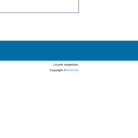
Licznik odwiedzin:
Copyright ©
ArchInfo