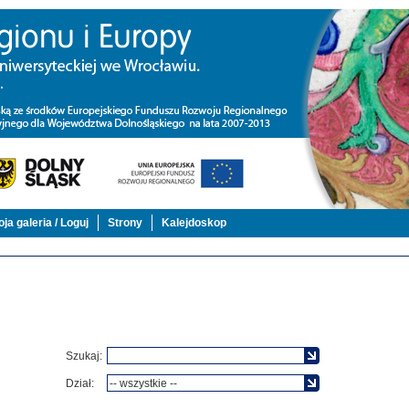
ja galeria / Loguj
Strony
Kalejdoskop
Szukaj:
Dział: