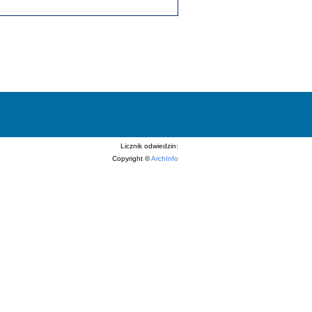
Licznik odwiedzin:
Copyright ©
ArchInfo