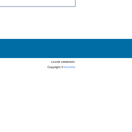
Licznik odwiedzin:
Copyright ©
ArchInfo