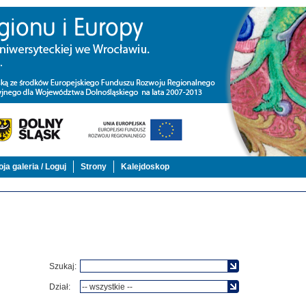
ja galeria / Loguj
Strony
Kalejdoskop
Szukaj:
Dział: