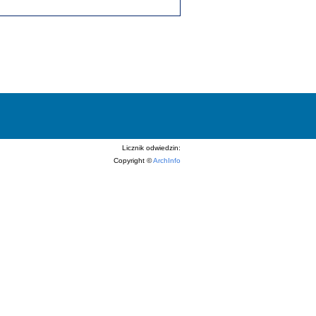
Licznik odwiedzin:
Copyright ©
ArchInfo