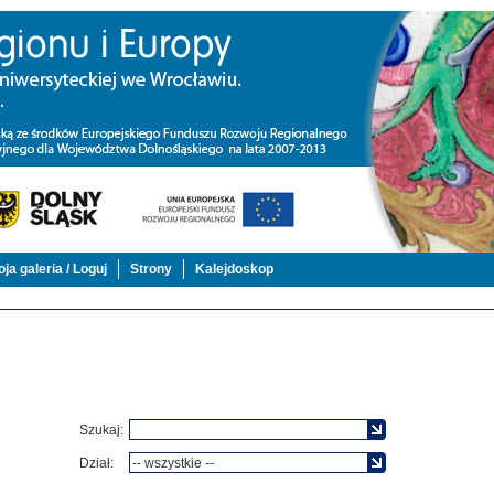
ja galeria / Loguj
Strony
Kalejdoskop
Szukaj:
Dział: