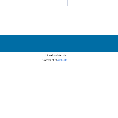
Licznik odwiedzin:
Copyright ©
ArchInfo