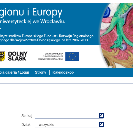
ja galeria / Loguj
Strony
Kalejdoskop
Szukaj:
Dział: