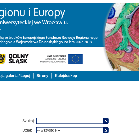
ja galeria / Loguj
Strony
Kalejdoskop
Szukaj:
Dział: