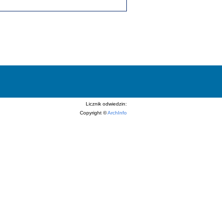
Licznik odwiedzin:
Copyright ©
ArchInfo