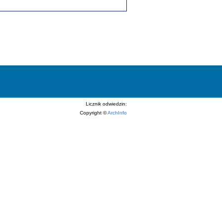
Licznik odwiedzin:
Copyright ©
ArchInfo