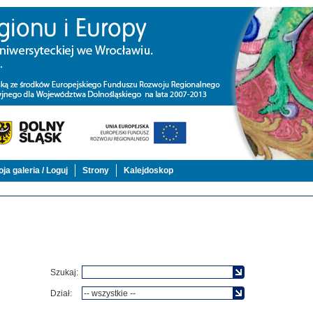
ja galeria / Loguj
Strony
Kalejdoskop
Szukaj:
Dział: