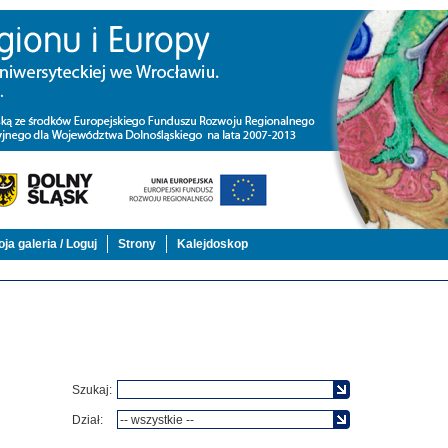
ja galeria / Loguj
Strony
Kalejdoskop
Szukaj:
Dział: