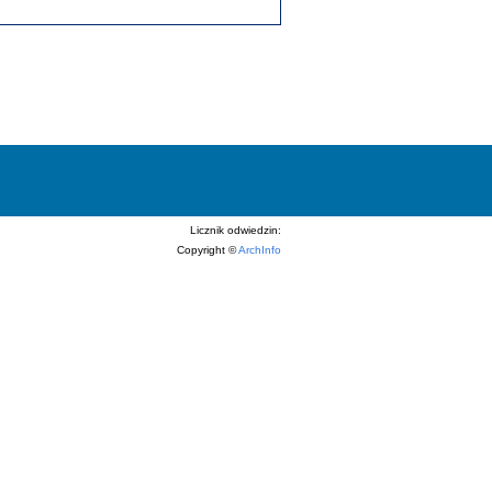
Licznik odwiedzin:
Copyright ©
ArchInfo