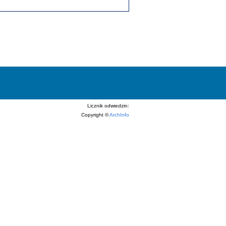
Licznik odwiedzin:
Copyright ©
ArchInfo