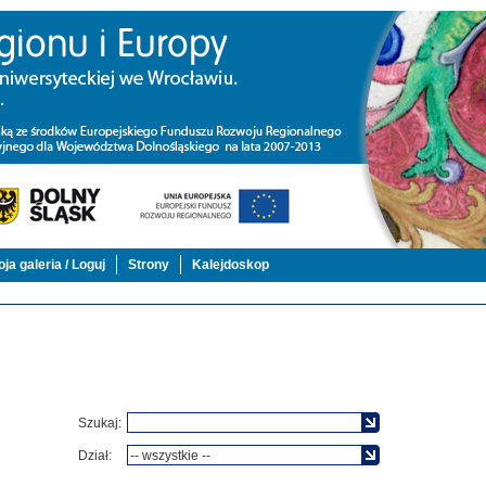
ja galeria / Loguj
Strony
Kalejdoskop
Szukaj:
Dział: