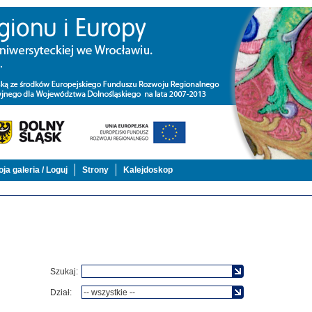
ja galeria / Loguj
Strony
Kalejdoskop
Szukaj:
Dział: