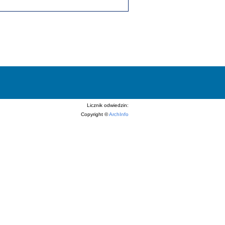
Licznik odwiedzin:
Copyright ©
ArchInfo