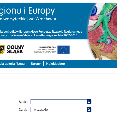
ja galeria / Loguj
Strony
Kalejdoskop
Szukaj:
Dział: