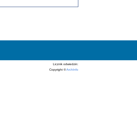
Licznik odwiedzin:
Copyright ©
ArchInfo