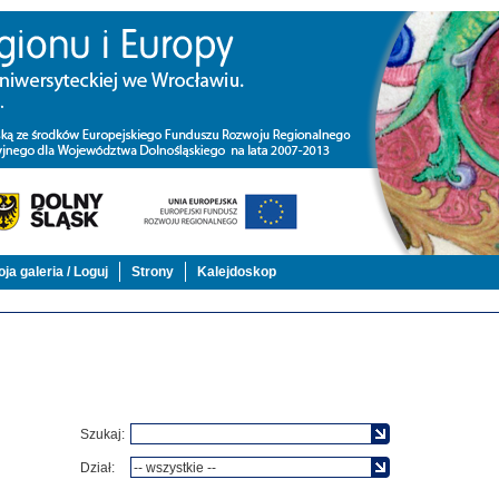
ja galeria / Loguj
Strony
Kalejdoskop
Szukaj:
Dział: