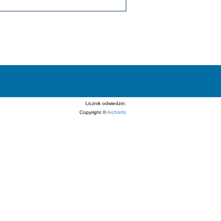
Licznik odwiedzin:
Copyright ©
ArchInfo