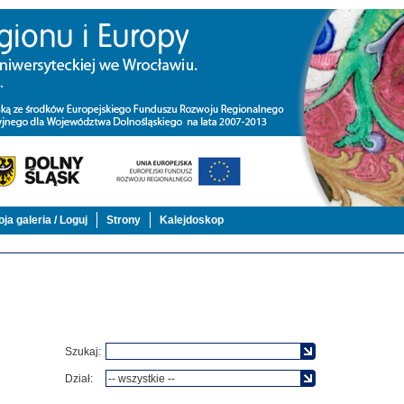
ja galeria / Loguj
Strony
Kalejdoskop
Szukaj:
Dział: