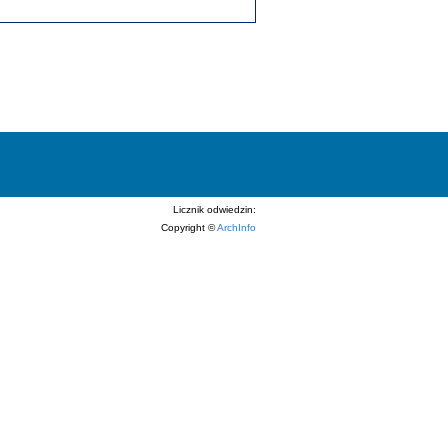
Licznik odwiedzin:
Copyright ©
ArchInfo