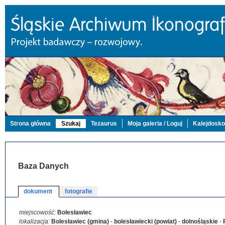
Strona główna
Szukaj
Tezaurus
Moja galeria / Loguj
Kalejdosk
Baza Danych
dokument
fotografie
miejscowość:
Bolesławiec
lokalizacja:
Bolesławiec (gmina)
-
bolesławiecki (powiat)
-
dolnośląskie
-