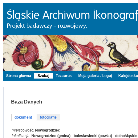
Strona główna
Szukaj
Tezaurus
Moja galeria / Loguj
Kalejdosk
Baza Danych
dokument
fotografie
miejscowość:
Nowogrodziec
lokalizacja:
Nowogrodziec (gmina)
-
bolesławiecki (powiat)
-
dolnośląskie