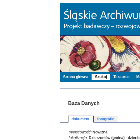
Strona główna
Szukaj
Tezaurus
Mo
Baza Danych
dokument
fotografie
miejscowość:
Nowizna
lokalizacja:
Dzierżoniów (gmina)
-
dzierż