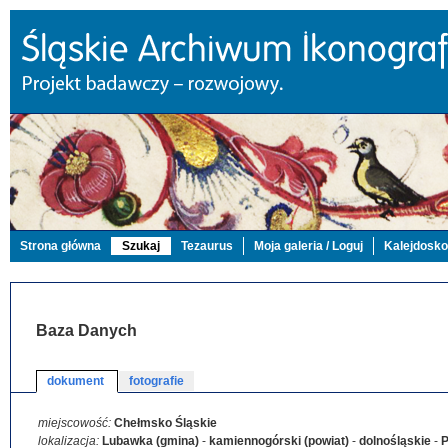
Strona główna
Szukaj
Tezaurus
Moja galeria / Loguj
Kalejdosk
Baza Danych
dokument
fotografie
miejscowość:
Chełmsko Śląskie
lokalizacja:
Lubawka (gmina)
-
kamiennogórski (powiat)
-
dolnośląskie
-
P