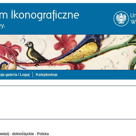
ja galeria / Loguj
Kalejdoskop
owiat)
-
dolnośląskie
-
Polska