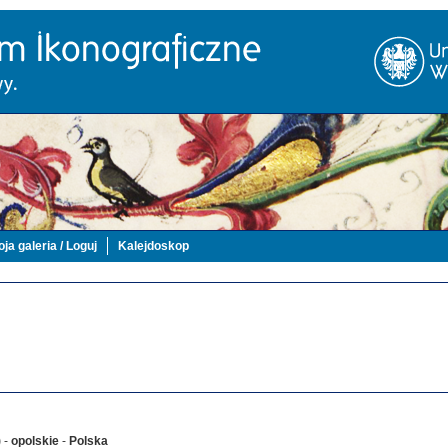
ja galeria / Loguj
Kalejdoskop
)
-
opolskie
-
Polska