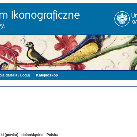
ja galeria / Loguj
Kalejdoskop
ski (powiat)
-
dolnośląskie
-
Polska