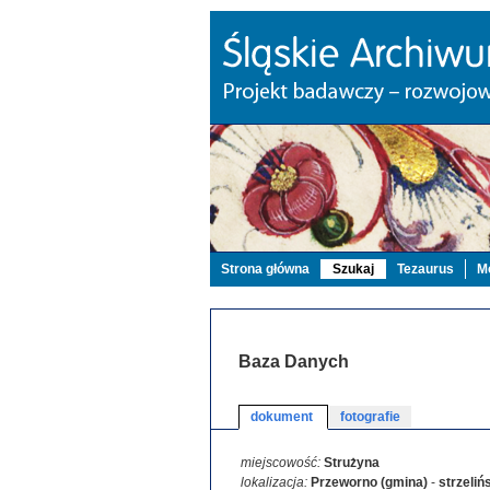
Strona główna
Szukaj
Tezaurus
Mo
Baza Danych
dokument
fotografie
miejscowość:
Strużyna
lokalizacja:
Przeworno (gmina)
-
strzeliń