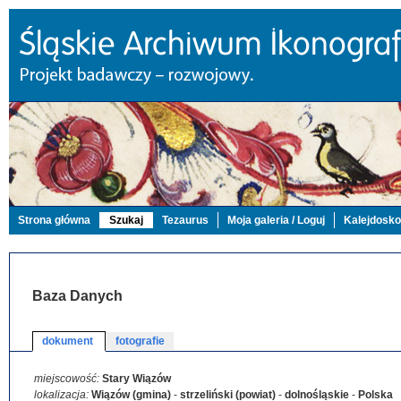
Strona główna
Szukaj
Tezaurus
Moja galeria / Loguj
Kalejdosk
Baza Danych
dokument
fotografie
miejscowość:
Stary Wiązów
lokalizacja:
Wiązów (gmina)
-
strzeliński (powiat)
-
dolnośląskie
-
Polska